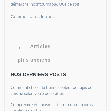
démarche incontournable. Que ce soit…
sur
Commentaires fermés
Voyager
au
Brésil
pour
Navigation
Articles
votre
entreprise
des
plus anciens
avec
des
articles
NOS DERNIERS POSTS
solutions
de
Comment choisir la bonne couleur de tapis de
travel
cuisine selon votre décoration
management
à
Comprendre et choisir les tissus coton madras
Rio
certifiés oeko-tex