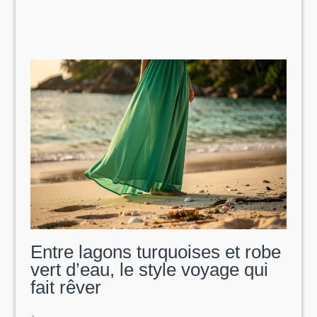
rigolos
:
les
modèles
les
plus
fous
du
moment
Entre lagons turquoises et robe
vert d’eau, le style voyage qui
fait rêver