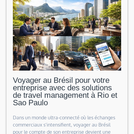
de
table
sans
les
abîmer
Voyager au Brésil pour votre
entreprise avec des solutions
de travel management à Rio et
Sao Paulo
Dans un monde ultra-connecté où les échanges
commerciaux s’intensifient, voyager au Brésil
pour le compte de son entreprise devient une