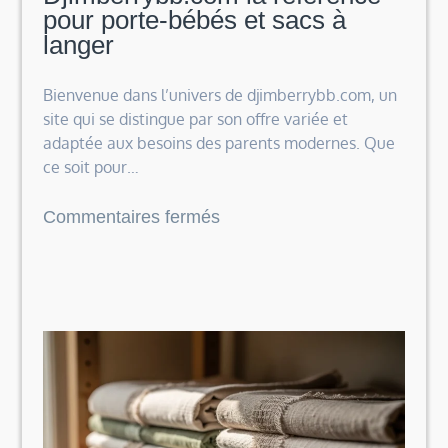
ces
pour porte-bébés et sacs à
8
langer
créateurs
qui
Bienvenue dans l’univers de djimberrybb.com, un
transforment
site qui se distingue par son offre variée et
le
adaptée aux besoins des parents modernes. Que
talisman
ce soit pour…
moderne
sur
Commentaires fermés
en
Djimberrybb.com
un
la
rêve
référence
enchanteur
pour
porte-
bébés
et
sacs