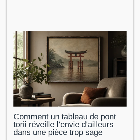
Comprendre
et
choisir
les
tissus
coton
madras
certifiés
oeko-
tex
Comment un tableau de pont
torii réveille l’envie d’ailleurs
dans une pièce trop sage