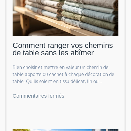
à
langer
Comment ranger vos chemins
de table sans les abîmer
Bien choisir et mettre en valeur un chemin de
table apporte du cachet à chaque décoration de
table. Qu’ils soient en tissu délicat, lin ou…
sur
Commentaires fermés
Comment
ranger
vos
chemins