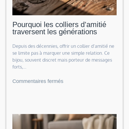
pièce
trop
sage
Pourquoi les colliers d’amitié
traversent les générations
Depuis des décennies, offrir un collier d’amitié ne
se limite pas à marquer une simple relation. Ce
bijou, souvent discret mais porteur de messages
forts,…
sur
Commentaires fermés
Pourquoi
les
colliers
d’amitié
traversent
les