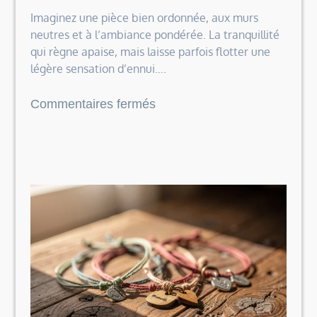
Imaginez une pièce bien ordonnée, aux murs
neutres et à l’ambiance pondérée. La tranquillité
qui règne apaise, mais laisse parfois flotter une
légère sensation d’ennui….
sur
Commentaires fermés
Comment
un
tableau
de
pont
torii
réveille
l’envie
d’ailleurs
dans
une