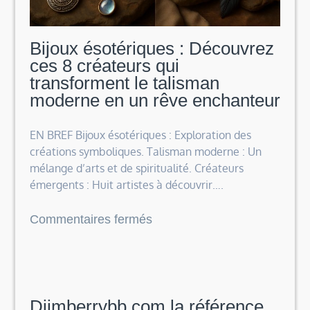
fait
rêver
Bijoux ésotériques : Découvrez
ces 8 créateurs qui
transforment le talisman
moderne en un rêve enchanteur
EN BREF Bijoux ésotériques : Exploration des
créations symboliques. Talisman moderne : Un
mélange d’arts et de spiritualité. Créateurs
émergents : Huit artistes à découvrir….
sur
Commentaires fermés
Bijoux
ésotériques
:
Découvrez
Djimberrybb.com la référence