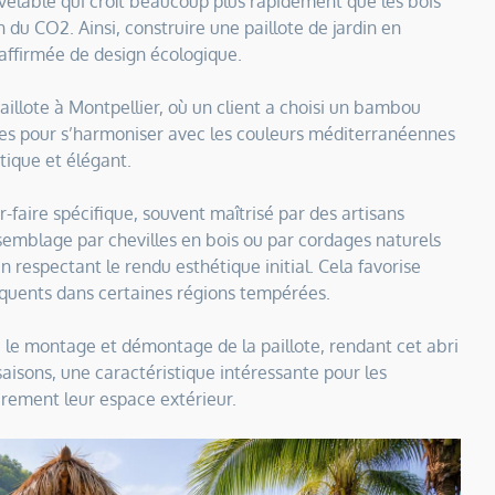
elable qui croît beaucoup plus rapidement que les bois
n du CO2. Ainsi, construire une paillote de jardin en
affirmée de design écologique.
aillote à Montpellier, où un client a choisi un bambou
es pour s’harmoniser avec les couleurs méditerranéennes
tique et élégant.
aire spécifique, souvent maîtrisé par des artisans
ssemblage par chevilles en bois ou par cordages naturels
 respectant le rendu esthétique initial. Cela favorise
réquents dans certaines régions tempérées.
te le montage et démontage de la paillote, rendant cet abri
saisons, une caractéristique intéressante pour les
ièrement leur espace extérieur.