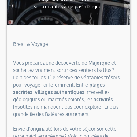
surprenantes à ne pas manquer
Bresil & Voyage
Vous préparez une découverte de
Majorque
et
souhaitez vraiment sortir des sentiers battus ?
Loin des foules, l’île réserve de véritables trésors
pour voyager différemment. Entre
plages
secrètes
,
villages authentiques
, merveilles
géologiques ou marchés colorés, les
activités
insolites
ne manquent pas pour explorer la plus
grande île des Baléares autrement.
Envie d’originalité lors de votre séjour sur cette
terre méditerranéenne ? Voici cinq idées de