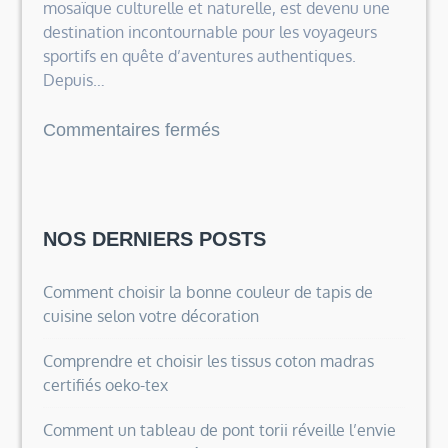
mosaïque culturelle et naturelle, est devenu une
destination incontournable pour les voyageurs
sportifs en quête d’aventures authentiques.
Depuis…
sur
Commentaires fermés
Voyage
Brésil
sportif
avec
NOS DERNIERS POSTS
football
Rio,
Comment choisir la bonne couleur de tapis de
cuisine selon votre décoration
surf
Florianópolis
Comprendre et choisir les tissus coton madras
et
certifiés oeko-tex
capoeira
Bahia
Comment un tableau de pont torii réveille l’envie